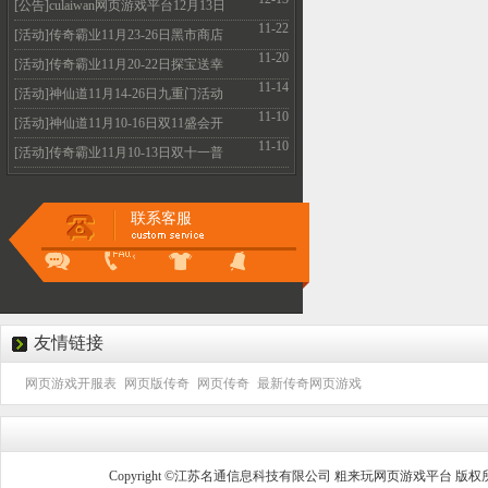
火爆开启
[公告]culaiwan网页游戏平台12月13日
11-22
机房维护升级
[活动]传奇霸业11月23-26日黑市商店
11-20
全民疯抢不容
[活动]传奇霸业11月20-22日探宝送幸
11-14
运 霸业抽不停
[活动]神仙道11月14-26日九重门活动
11-10
惊喜好礼的等
[活动]神仙道11月10-16日双11盛会开
11-10
启 多重惊喜等
[活动]传奇霸业11月10-13日双十一普
天同庆 超值特
联系客服
友情链接
网页游戏开服表
网页版传奇
网页传奇
最新传奇网页游戏
Copyright ©江苏名通信息科技有限公司 粗来玩网页游戏平台 版权所有 