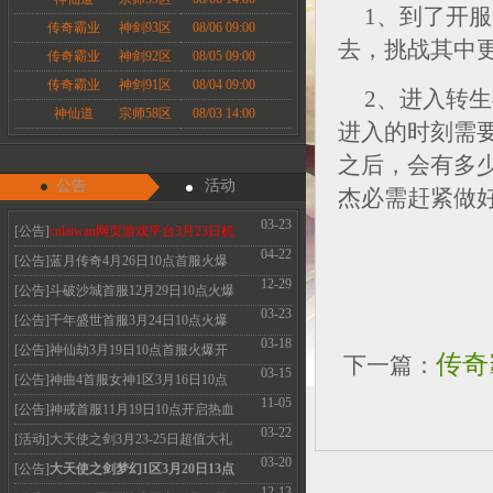
1、到了开
传奇霸业
神剑93区
08/06 09:00
去，挑战其中
传奇霸业
神剑92区
08/05 09:00
传奇霸业
神剑91区
08/04 09:00
2、进入转生
神仙道
宗师58区
08/03 14:00
进入的时刻需要
之后，会有多
公告
活动
杰必需赶紧做好
03-23
[公告]
culaiwan网页游戏平台3月23日机
04-22
房维护公告
[公告]蓝月传奇4月26日10点首服火爆
12-29
开启 热血永恒
[公告]斗破沙城首服12月29日10点火爆
03-23
开启传奇新体
[公告]千年盛世首服3月24日10点火爆
03-18
开启
[公告]神仙劫3月19日10点首服火爆开
传奇
下一篇：
03-15
启 V3免费领取
[公告]神曲4首服女神1区3月16日10点
11-05
火爆开启 召唤
[公告]神戒首服11月19日10点开启热血
03-22
经典散人必玩
[活动]大天使之剑3月23-25日超值大礼
03-20
珍惜道具限
[公告]
大天使之剑梦幻1区3月20日13点
12-13